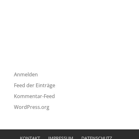
Neueste Kommentare
Archive
Kategorien
Keine Kategorien
Meta
Anmelden
Feed der Einträge
Kommentar-Feed
WordPress.org
KONTAKT
IMPRESSUM
DATENSCHUTZ